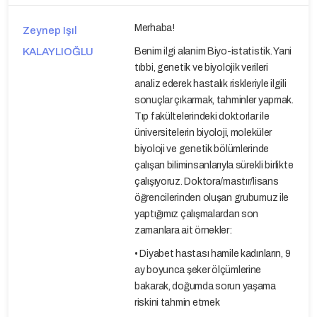
Merhaba!
Zeynep Işıl
KALAYLIOĞLU
Benim ilgi alanim Biyo-istatistik. Yani
tıbbi, genetik ve biyolojik verileri
analiz ederek hastalık riskleriyle ilgili
sonuçlar çıkarmak, tahminler yapmak.
Tıp fakültelerindeki doktorlar ile
üniversitelerin biyoloji, moleküler
biyoloji ve genetik bölümlerinde
çalışan biliminsanlarıyla sürekli birlikte
çalışıyoruz. Doktora/mastır/lisans
öğrencilerinden oluşan grubumuz ile
yaptığımız çalışmalardan son
zamanlara ait örnekler:
• Diyabet hastası hamile kadınların, 9
ay boyunca şeker ölçümlerine
bakarak, doğumda sorun yaşama
riskini tahmin etmek