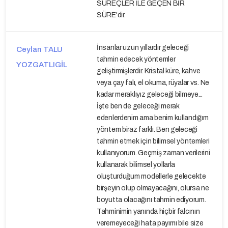
SÜREÇLER İLE GEÇEN BİR
SÜRE'dir.
İnsanlar uzun yıllardır geleceği
Ceylan TALU
tahmin edecek yöntemler
YOZGATLIGİL
geliştirmişlerdir. Kristal küre, kahve
veya çay falı, el okuma, rüyalar vs. Ne
kadar meraklıyız geleceği bilmeye...
İşte ben de geleceği merak
edenlerdenim ama benim kullandığım
yöntem biraz farklı. Ben geleceği
tahmin etmek için bilimsel yöntemleri
kullanıyorum. Geçmiş zaman verilerini
kullanarak bilimsel yollarla
oluşturduğum modellerle gelecekte
birşeyin olup olmayacağını, olursa ne
boyutta olacağını tahmin ediyorum.
Tahminimin yanında hiçbir falcının
veremeyeceği hata payımı bile size