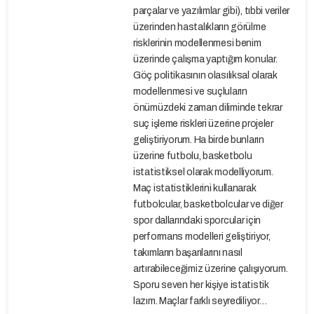
parçalar ve yazılımlar gibi), tıbbi veriler
üzerinden hastalıkların görülme
risklerinin modellenmesi benim
üzerinde çalışma yaptığım konular.
Göç politikasının olasılıksal olarak
modellenmesi ve suçluların
önümüzdeki zaman diliminde tekrar
suç işleme riskleri üzerine projeler
geliştiriyorum. Ha birde bunların
üzerine futbolu, basketbolu
istatistiksel olarak modelliyorum.
Maç istatistiklerini kullanarak
futbolcular, basketbolcular ve diğer
spor dallarındaki sporcular için
performans modelleri geliştiriyor,
takımların başarılarını nasıl
artırabileceğimiz üzerine çalışıyorum.
Sporu seven her kişiye istatistik
lazım. Maçlar farklı seyrediliyor…