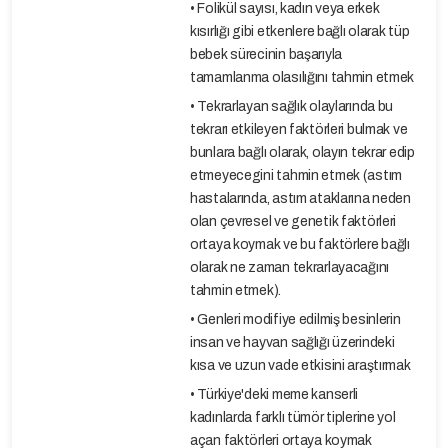
• Folikül sayısı, kadın veya erkek
kısırlığı gibi etkenlere bağlı olarak tüp
bebek sürecinin başarıyla
tamamlanma olasılığını tahmin etmek
• Tekrarlayan sağlık olaylarında bu
tekrarı etkileyen faktörleri bulmak ve
bunlara bağlı olarak, olayın tekrar edip
etmeyecegini tahmin etmek (astım
hastalarında, astım ataklarına neden
olan çevresel ve genetik faktörleri
ortaya koymak ve bu faktörlere bağlı
olarak ne zaman tekrarlayacağını
tahmin etmek).
• Genleri modifiye edilmiş besinlerin
insan ve hayvan sağlığı üzerindeki
kısa ve uzun vade etkisini araştırmak
• Türkiye'deki meme kanserli
kadınlarda farklı tümör tiplerine yol
açan faktörleri ortaya koymak