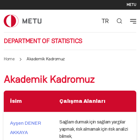
Se
Skip to main content
METU
TR
DEPARTMENT OF STATISTICS
Home
Akademik Kadromuz
Akademik Kadromuz
İsim
Çalışma Alanları
Sağlam durmak için sağlam yargılar
Ayşen DENER
yapmak, risk almamak için risk analizi
AKKAYA
bilmek,