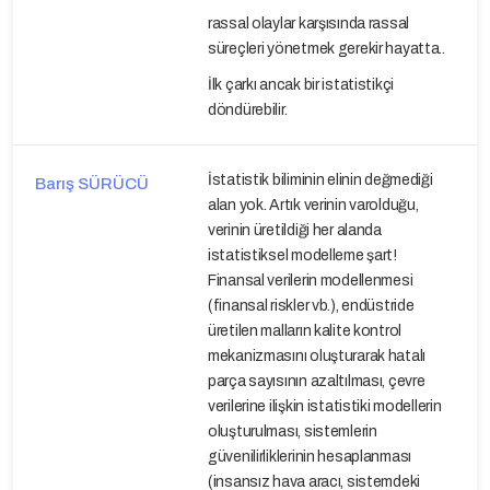
rassal olaylar karşısında rassal
süreçleri yönetmek gerekir hayatta..
İlk çarkı ancak bir istatistikçi
döndürebilir.
İstatistik biliminin elinin değmediği
Barış SÜRÜCÜ
alan yok. Artık verinin varolduğu,
verinin üretildiği her alanda
istatistiksel modelleme şart!
Finansal verilerin modellenmesi
(finansal riskler vb.), endüstride
üretilen malların kalite kontrol
mekanizmasını oluşturarak hatalı
parça sayısının azaltılması, çevre
verilerine ilişkin istatistiki modellerin
oluşturulması, sistemlerin
güvenilirliklerinin hesaplanması
(insansız hava aracı, sistemdeki