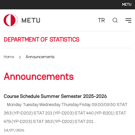
Se
Skip to main content
METU
TR
DEPARTMENT OF STATISTICS
Home
Announcements
Announcements
Course Schedule Summer Semester 2025-2026
Monday Tuesday Wednesday Thursday Friday 09:00/09:50 STAT
363 (YP-D202) STAT 201 (YP-D203) STAT 440 (YP-B201) STAT
479 (YP-D203) STAT 363 (YP-D202) STAT 201…
14/07/2026