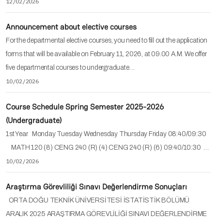
12/02/2026
Announcement about elective courses
For the departmental elective courses, you need to fill out the application
forms that will be available on February 11, 2026, at 09.00 A.M. We offer
five departmental courses to undergraduate…
10/02/2026
Course Schedule Spring Semester 2025-2026
(Undergraduate)
1st Year Monday Tuesday Wednesday Thursday Friday 08:40/09:30
MATH 120 (8) CENG 240 (R) (4) CENG 240 (R) (6) 09:40/10:30 …
10/02/2026
Araştırma Görevliliği Sınavı Değerlendirme Sonuçları
ORTA DOĞU TEKNİK ÜNİVERSİTESİ İSTATİSTİK BÖLÜMÜ
ARALIK 2025 ARAŞTIRMA GÖREVLİLİĞİ SINAVI DEĞERLENDİRME