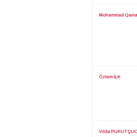
Mohammad Qamar
Özlem İLK
Vilda PURUTÇU