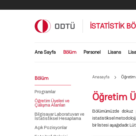
Ana içeriğe atla
İSTATİSTİK B
Ana gezinti menüsü
Ana Sayfa
Bölüm
Personel
Lisans
Lis
Anasayfa
Öğretim 
Bölüm
Programlar
Öğretim Üy
Öğretim Üyeleri ve
Çalışma Alanları
Bölümümüzde dokuz prof
Bilgisayar Laboratuvarı ve
istatistiksel metodoloji,
İstatistiksel Hesaplama
bir listesi aşağıdadır. Lü
Açık Pozisyonlar