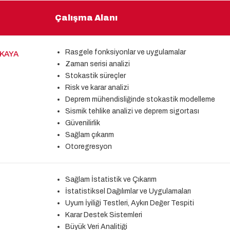
Çalışma Alanı
Rasgele fonksiyonlar ve uygulamalar
KKAYA
Zaman serisi analizi
Stokastik süreçler
Risk ve karar analizi
Deprem mühendisliğinde stokastik modelleme
Sismik tehlike analizi ve deprem sigortası
Güvenilirlik
Sağlam çıkarım
Otoregresyon
Sağlam İstatistik ve Çıkarım
İstatistiksel Dağılımlar ve Uygulamaları
Uyum İyiliği Testleri, Aykırı Değer Tespiti
Karar Destek Sistemleri
Büyük Veri Analitiği