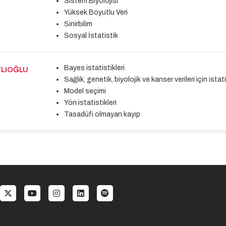
Sistem Biyolojisi
Yüksek Boyutlu Veri
Sinirbilim
Sosyal İstatistik
Bayes istatistikleri
AYLIOĞLU
Sağlık, genetik, biyolojik ve kanser verileri için ist
Model seçimi
Yön istatistikleri
Tasadüfi olmayan kayıp
al menu