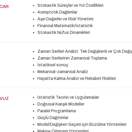
Stokastik Süreçler ve Yol Özellikleri
ACAR
Asimptotik Dağılımlar
Aşırı Değerler ve Risk Yönetimi
Finansal Matematik/İstatistik
Stokastik Nüfus Dinamikleri
Zaman Serileri Analizi: Tek Değişkenli ve Çok Deği
Zaman Serilerinin Zamansal Toplama
İstatiksel sonuç
Mekansal-zamansal Analiz
Hayatta Kalma Analizi ve Rekabet Riskleri
İstatistik Teorisi ve Uygulamaları
AVUZ
Doğrusal Karışık Modeller
Paralel Programlama
Güçlü Dağıtımlar
Model/Değişken Seçimi için Büzülme Yöntemleri
Makine Öğrenimi Yöntemleri