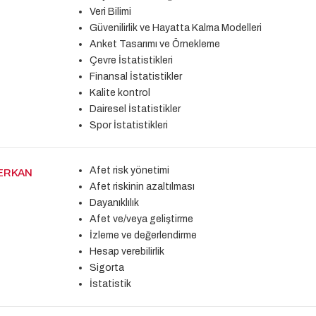
Veri Bilimi
Güvenilirlik ve Hayatta Kalma Modelleri
Anket Tasarımı ve Örnekleme
Çevre İstatistikleri
Finansal İstatistikler
Kalite kontrol
Dairesel İstatistikler
Spor İstatistikleri
Afet risk yönetimi
 ERKAN
Afet riskinin azaltılması
Dayanıklılık
Afet ve/veya geliştirme
İzleme ve değerlendirme
Hesap verebilirlik
Sigorta
İstatistik