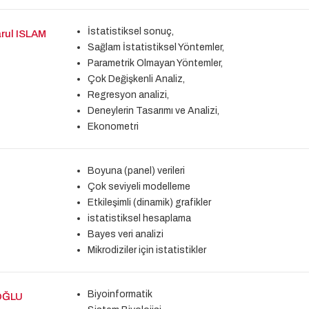
İstatistiksel sonuç,
ul ISLAM
Sağlam İstatistiksel Yöntemler,
Parametrik Olmayan Yöntemler,
Çok Değişkenli Analiz,
Regresyon analizi,
Deneylerin Tasarımı ve Analizi,
Ekonometri
Boyuna (panel) verileri
Çok seviyeli modelleme
Etkileşimli (dinamik) grafikler
istatistiksel hesaplama
Bayes veri analizi
Mikrodiziler için istatistikler
Biyoinformatik
OĞLU