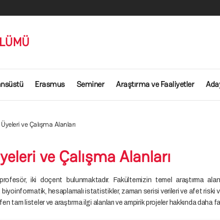
ÖLÜMÜ
ansüstü
Erasmus
Seminer
Araştırma ve Faaliyetler
Aday
Üyeleri ve Çalışma Alanları
eleri ve Çalışma Alanları
esör, iki doçent bulunmaktadır. Fakültemizin temel araştırma alanları:
 biyoinformatik, hesaplamalı istatistikler, zaman serisi verileri ve afet riski
tfen tam listeler ve araştırma ilgi alanları ve ampirik projeler hakkında daha fa