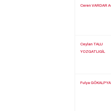
Ceren VARDAR 
Ceylan TALU
YOZGATLIGİL
Fulya GÖKALP Y