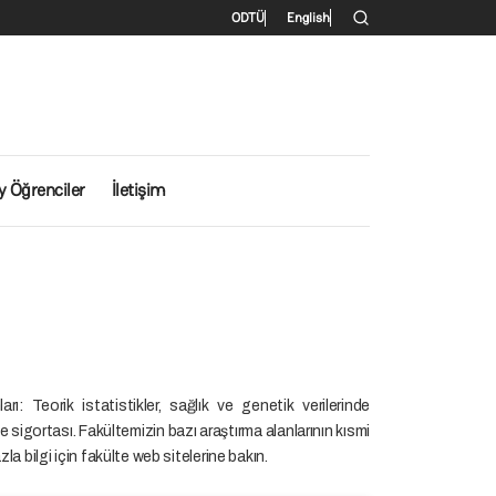
İkincil menü
ODTÜ
English
 Öğrenciler
İletişim
 Teorik istatistikler, sağlık ve genetik verilerinde
 ve sigortası. Fakültemizin bazı araştırma alanlarının kısmi
zla bilgi için fakülte web sitelerine bakın.