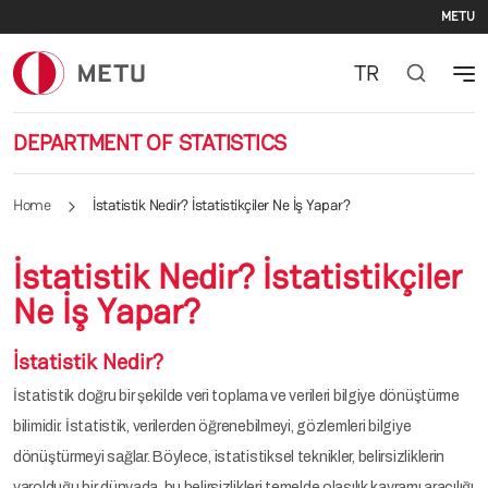
Se
Skip to main content
METU
TR
DEPARTMENT OF STATISTICS
Home
İstatistik Nedir? İstatistikçiler Ne İş Yapar?
İstatistik Nedir? İstatistikçiler
Ne İş Yapar?
İstatistik Nedir?
İstatistik doğru bir şekilde veri toplama ve verileri bilgiye dönüştürme
bilimidir. İstatistik, verilerden öğrenebilmeyi, gözlemleri bilgiye
dönüştürmeyi sağlar. Böylece, istatistiksel teknikler, belirsizliklerin
varolduğu bir dünyada, bu belirsizlikleri temelde olasılık kavramı aracılığı