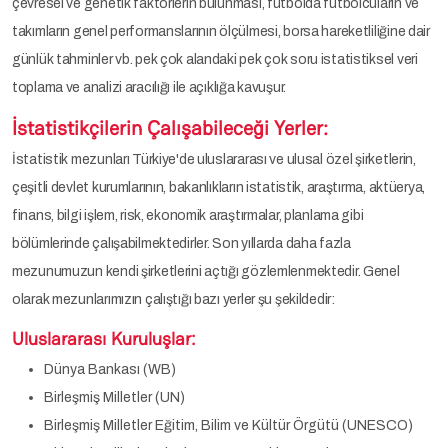
çevresel ve genetik faktörlerin bulunması, futbolda futbolcuların ve
takımların genel performanslarının ölçülmesi, borsa hareketliliğine dair
günlük tahminler vb. pek çok alandaki pek çok soru istatistiksel veri
toplama ve analizi aracılığı ile açıklığa kavuşur.
İstatistikçilerin Çalışabileceği Yerler:
İstatistik mezunları Türkiye'de uluslararası ve ulusal özel şirketlerin,
çeşitli devlet kurumlarının, bakanlıkların istatistik, araştırma, aktüerya,
finans, bilgi işlem, risk, ekonomik araştırmalar, planlama gibi
bölümlerinde çalışabilmektedirler. Son yıllarda daha fazla
mezunumuzun kendi şirketlerini açtığı gözlemlenmektedir. Genel
olarak mezunlarımızın çalıştığı bazı yerler şu şekildedir:
Uluslararası Kuruluşlar:
Dünya Bankası (WB)
Birleşmiş Milletler (UN)
Birleşmiş Milletler Eğitim, Bilim ve Kültür Örgütü (UNESCO)