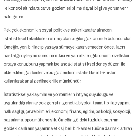
ile kontrol altında tutar ve gözlemleri bilime dayalı bilgi ve yorum verir
hale getirir.
Pek çok ekonomik, sosyal, politik ve askeri kararlar alınırken,
istatistiksel tekniklerle üretilmiş olan bilgiler göz önünde bulundurulur.
Örneğin, yeni bir ilacı piyasaya sürmeye karar vermeden önce, ilacın
hastalığın iyileşme sürecine etkisi ve yan etkileri gibi önemli özellikleri
ortaya konur, bunu yapmak ise ancak istatistiksel deney düzeni ile
elde edilen gözlemler ve bu gözlemlerin istatistiksel teknikler
kullanılarak analiz edilmeleri ile mümkündür.
İstatistiksel yaklaşımlar ve yöntemlerin ihtiyaç duyulduğu ve
uygulandığı alanlar çok geniştir; genetik, biyoloji, tarım, tıp, ilaç yapımı,
halk sağlığı, çevre bilimleri, ekonomi, finans, eğitim, psikoloji, sosyoloji,
pazarlama, spor, mühendislik. Örneğin göldeki tuzluluk oranının
göldeki canlıların yaşamına etkisi, belli bir kanser türüne dair riski artıran