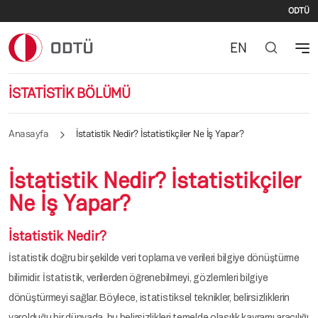
İki
Ana içeriğe atla
ODTÜ
EN
İSTATİSTİK BÖLÜMÜ
Anasayfa
İstatistik Nedir? İstatistikçiler Ne İş Yapar?
İstatistik Nedir? İstatistikçiler
Ne İş Yapar?
İstatistik Nedir?
İstatistik doğru bir şekilde veri toplama ve verileri bilgiye dönüştürme
bilimidir. İstatistik, verilerden öğrenebilmeyi, gözlemleri bilgiye
dönüştürmeyi sağlar. Böylece, istatistiksel teknikler, belirsizliklerin
varolduğu bir dünyada, bu belirsizlikleri temelde olasılık kavramı aracılığı