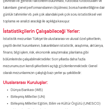
çevresel ve genetik faktörlerin bulunması, futbolda futbolcuların ve
takımların genel performanslarının ölçülmesi, borsa hareketliliğine dair
günlük tahminler vb. pek çok alandaki pek çok soru istatistiksel veri
toplama ve analizi aracılığı ile açıklığa kavuşur.
İstatistikçilerin Çalışabileceği Yerler:
İstatistik mezunları Türkiye'de uluslararası ve ulusal özel şirketlerin,
çeşitli devlet kurumlarının, bakanlıkların istatistik, araştırma, aktüerya,
finans, bilgi işlem, risk, ekonomik araştırmalar, planlama gibi
bölümlerinde çalışabilmektedirler. Son yıllarda daha fazla
mezunumuzun kendi şirketlerini açtığı gözlemlenmektedir. Genel
olarak mezunlarımızın çalıştığı bazı yerler şu şekildedir:
Uluslararası Kuruluşlar:
Dünya Bankası (WB)
Birleşmiş Milletler (UN)
Birleşmiş Milletler Eğitim, Bilim ve Kültür Örgütü (UNESCO)