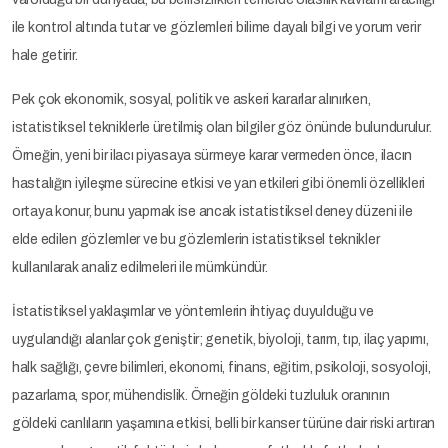
ile kontrol altında tutar ve gözlemleri bilime dayalı bilgi ve yorum verir
hale getirir.
Pek çok ekonomik, sosyal, politik ve askeri kararlar alınırken,
istatistiksel tekniklerle üretilmiş olan bilgiler göz önünde bulundurulur.
Örneğin, yeni bir ilacı piyasaya sürmeye karar vermeden önce, ilacın
hastalığın iyileşme sürecine etkisi ve yan etkileri gibi önemli özellikleri
ortaya konur, bunu yapmak ise ancak istatistiksel deney düzeni ile
elde edilen gözlemler ve bu gözlemlerin istatistiksel teknikler
kullanılarak analiz edilmeleri ile mümkündür.
İstatistiksel yaklaşımlar ve yöntemlerin ihtiyaç duyulduğu ve
uygulandığı alanlar çok geniştir; genetik, biyoloji, tarım, tıp, ilaç yapımı,
halk sağlığı, çevre bilimleri, ekonomi, finans, eğitim, psikoloji, sosyoloji,
pazarlama, spor, mühendislik. Örneğin göldeki tuzluluk oranının
göldeki canlıların yaşamına etkisi, belli bir kanser türüne dair riski artıran