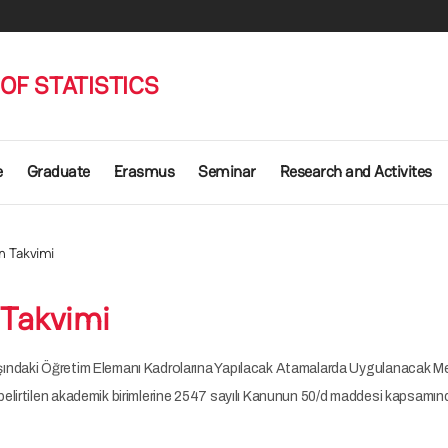
OF STATISTICS
e
Graduate
Erasmus
Seminar
Research and Activites
an Takvimi
 Takvimi
ndaki Öğretim Elemanı Kadrolarına Yapılacak Atamalarda Uygulanacak Merkezi
lirtilen akademik birimlerine 2547 sayılı Kanunun 50/d maddesi kapsamında a