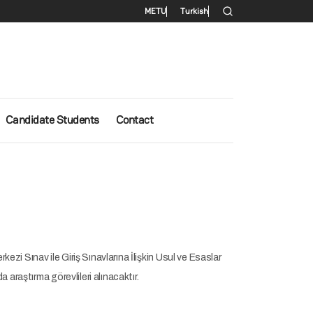
Secondary menu
METU
Turkish
Candidate Students
Contact
 Sınav ile Giriş Sınavlarına İlişkin Usul ve Esaslar
raştırma görevlileri alınacaktır.