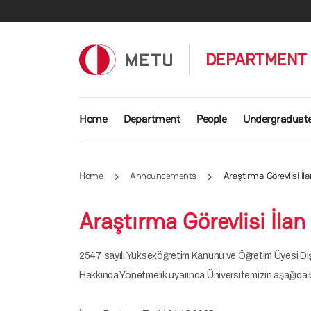
Skip to main content
DEPARTMENT 
Main navigation
Home
Department
People
Undergraduat
Home
Announcements
Araştırma Görevlisi İl
Araştırma Görevlisi İlan
2547 sayılı Yükseköğretim Kanunu ve Öğretim Üyesi Dışı
Hakkında Yönetmelik uyarınca Üniversitemizin aşağıda be