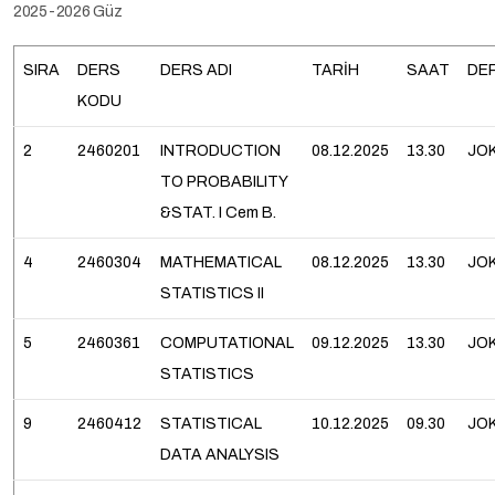
2025-2026 Güz
SIRA
DERS
DERS ADI
TARİH
SAAT
DE
KODU
2
2460201
INTRODUCTION
08.12.2025
13.30
JO
TO PROBABILITY
&STAT. I Cem B.
4
2460304
MATHEMATICAL
08.12.2025
13.30
JO
STATISTICS II
5
2460361
COMPUTATIONAL
09.12.2025
13.30
JO
STATISTICS
9
2460412
STATISTICAL
10.12.2025
09.30
JO
DATA ANALYSIS